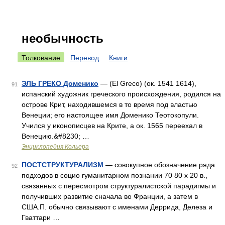
необычность
Толкование
Перевод
Книги
ЭЛЬ ГРЕКО Доменико
— (El Greco) (ок. 1541 1614),
91
испанский художник греческого происхождения, родился на
острове Крит, находившемся в то время под властью
Венеции; его настоящее имя Доменико Теотокопули.
Учился у иконописцев на Крите, а ок. 1565 переехал в
Венецию.&#8230; …
Энциклопедия Кольера
ПОСТСТРУКТУРАЛИЗМ
— совокупное обозначение ряда
92
подходов в социо гуманитарном познании 70 80 х 20 в.,
связанных с пересмотром структуралистской парадигмы и
получивших развитие сначала во Франции, а затем в
США.П. обычно связывают с именами Деррида, Делеза и
Гваттари …