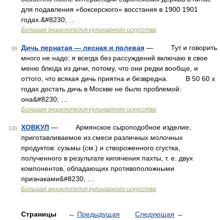
для подавления «боксерского» восстания в 1900 1901
годах.&#8230; …
Большая энциклопедия кулинарного искусства
Дичь пернатая — лесная и полевая
— Тут и говорить
99
много не надо: я всегда без рассуждений включаю в свое
меню блюда из дичи, потому, что они редки вообще, и
оттого, что всякая дичь приятна и безвредна. В 50 60 х
годах достать дичь в Москве не было проблемой:
она&#8230; …
Большая энциклопедия кулинарного искусства
ХОВКУЛ
— Армянское сыроподобное изделие,
100
приготавливаемое из смеси различных молочных
продуктов: сузьмы (см.) и створоженного сгустка,
полученного в результате кипячения пахты, т. е. двух
компонентов, обладающих противоположными
признаками&#8230; …
Большая энциклопедия кулинарного искусства
Страницы
←
Предыдущая
Следующая
→