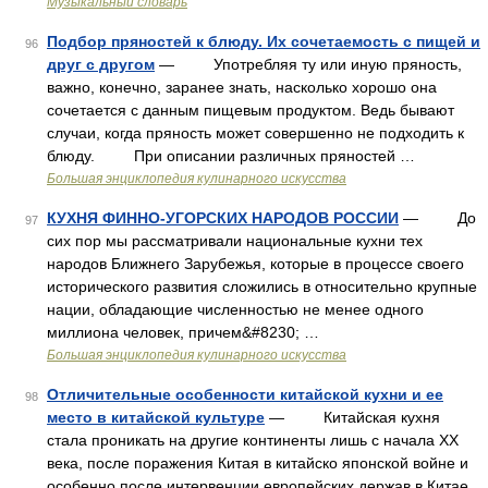
Музыкальный словарь
Подбор пряностей к блюду. Их сочетаемость с пищей и
96
друг с другом
— Употребляя ту или иную пряность,
важно, конечно, заранее знать, насколько хорошо она
сочетается с данным пищевым продуктом. Ведь бывают
случаи, когда пряность может совершенно не подходить к
блюду. При описании различных пряностей …
Большая энциклопедия кулинарного искусства
КУХНЯ ФИННО-УГОРСКИХ НАРОДОВ РОССИИ
— До
97
сих пор мы рассматривали национальные кухни тех
народов Ближнего Зарубежья, которые в процессе своего
исторического развития сложились в относительно крупные
нации, обладающие численностью не менее одного
миллиона человек, причем&#8230; …
Большая энциклопедия кулинарного искусства
Отличительные особенности китайской кухни и ее
98
место в китайской культуре
— Китайская кухня
стала проникать на другие континенты лишь с начала XX
века, после поражения Китая в китайско японской войне и
особенно после интервенции европейских держав в Китае