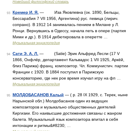
Новейший философский словарь
Кремер И. Я.
— Иза Яковлевна (ок. 1890, Бельцы,
93
Бессарабия 7 VII 1956, Аргентина) рус. певица (лирич.
сопрано). В 1912 14 занималась пением в Милане у Л.
Ронци. Вернувшись в Одессу, начала петь в опере (партия
Мими и др.). В 1914 дебютировала в оперетте …
Музыкальная энциклопедия
Сати Э. А. Л.
— (Satie) Эрик Альфред Лесли (17 V
94
1866, Онфлёр, департамент Кальвадос 1 VII 1925, Аркёй,
близ Парижа) франц. композитор. Чл. Коммунистич. партии
Франции с 1920. В 1884 поступил в Парижскую
консерваторию, где нек рое время изучал игру на фп …
Музыкальная энциклопедия
МОЛДОБАСАНОВ Калый
— ( р. 28 IX 1929, с. Терек, ныне
95
Нарынской обл.) Молдобасанов один из ведущих
композиторов и музыкально общественных деятелей
Киргизии. Его наивысшие достижения связаны с жанром
балета. Музыкальный язык композитора впитал в себя
интонации и ритмы&#8230; …